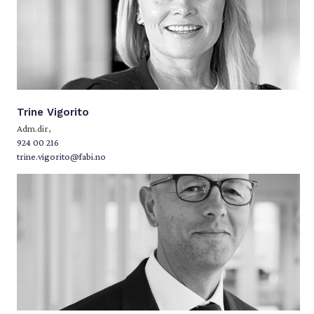
Trine Vigorito
Adm.dir,
924 00 216
trine.vigorito@fabi.no