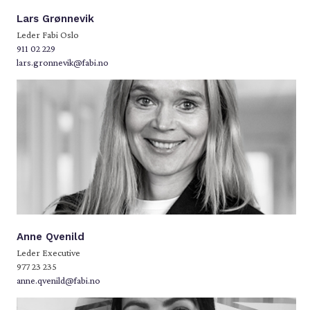
Lars Grønnevik
Leder Fabi Oslo
911 02 229
lars.gronnevik@fabi.no
Anne Qvenild
Leder Executive
977 23 235
anne.qvenild@fabi.no