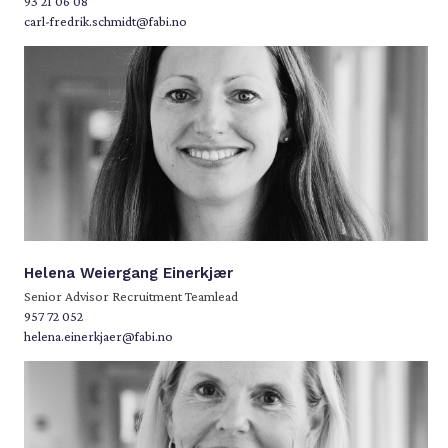
93 21 06 08
carl-fredrik.schmidt@fabi.no
Helena Weiergang Einerkjær
Senior Advisor Recruitment Teamlead
957 72 052
helena.einerkjaer@fabi.no