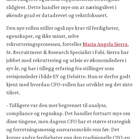
rådgiver. Dette handler mye om at næringslivet i
økende grad er datadrevet og vekstfokusert.
Den nye rollen stiller også nye krav til ferdigheter,
egenskaper, og ikke minst, selve
rekrutteringsprosessen, forteller
Maria Angela Sierra
,
Sr. Recruitment & Research Specialist i Fabi. Sierra har
jobbet med rekruttering og utleie av økonomiledere i
syv år, og har i tillegg erfaring fra stillinger som
revisjonsleder i både EY og Deloitte. Hun er derfor godt
kjent med hvordan CFO-rollen har utviklet seg det siste
tiåret.
- Tidligere var den mer begrenset til analyse,
compliance og regnskap. Det handler fortsatt mye om
disse tingene, men dagens CFO har et større strategisk
og forretningsmessig ansvarsområde enn før. Det
krever andre ferdigheter enn den tradisjonelle CFO-en