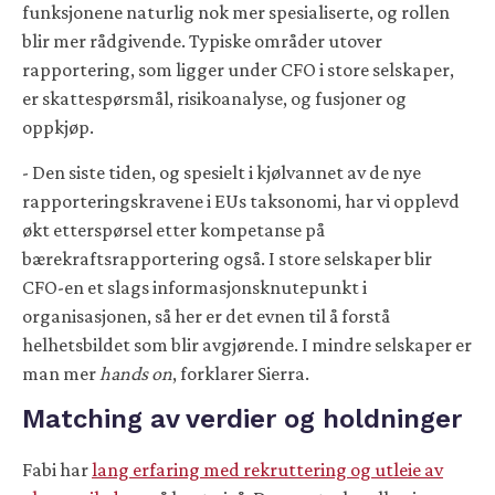
funksjonene naturlig nok mer spesialiserte, og rollen
blir mer rådgivende. Typiske områder utover
rapportering, som ligger under CFO i store selskaper,
er skattespørsmål, risikoanalyse, og fusjoner og
oppkjøp.
- Den siste tiden, og spesielt i kjølvannet av de nye
rapporteringskravene i EUs taksonomi, har vi opplevd
økt etterspørsel etter kompetanse på
bærekraftsrapportering også. I store selskaper blir
CFO-en et slags informasjonsknutepunkt i
organisasjonen, så her er det evnen til å forstå
helhetsbildet som blir avgjørende. I mindre selskaper er
man mer
hands on
, forklarer Sierra.
Matching av verdier og holdninger
Fabi har
lang erfaring med rekruttering og utleie av