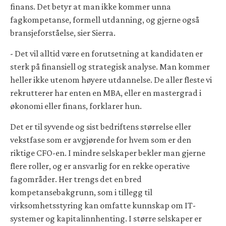
finans. Det betyr at man ikke kommer unna
fagkompetanse, formell utdanning, og gjerne også
bransjeforståelse, sier Sierra.
- Det vil alltid være en forutsetning at kandidaten er
sterk på finansiell og strategisk analyse. Man kommer
heller ikke utenom høyere utdannelse. De aller fleste vi
rekrutterer har enten en MBA, eller en mastergrad i
økonomi eller finans, forklarer hun.
Det er til syvende og sist bedriftens størrelse eller
vekstfase som er avgjørende for hvem som er den
riktige CFO-en. I mindre selskaper bekler man gjerne
flere roller, og er ansvarlig for en rekke operative
fagområder. Her trengs det en bred
kompetansebakgrunn, som i tillegg til
virksomhetsstyring kan omfatte kunnskap om IT-
systemer og kapitalinnhenting. I større selskaper er