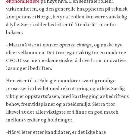
økonomiledere
på høyt nivå. Den sentrale rollen i
virksomheten, og den generelle knappheten på teknisk
kompetanse i Norge, betyr at rollen kan være vanskelig
å fylle. Sierra råder bedrifter til å tenke litt utenfor
boksen:
- Man må vise at man er
open to change
, og ønske nye
ideer velkommen. Det tror jeg er viktig for en moderne
CFO. Disse menneskene ønsker å drive fram innovative
løsninger i bedriften.
Hun viser til at Fabi gjennomfører svært grundige
prosesser i arbeidet med rekruttering og utleie. Særlig
viktig er oppstartsfasen, med kartlegging av bedriftens
behov, fremtidsplaner og arbeidsmiljø. Sierra tror
likevel at det aller viktigste er å finne en god match
mellom verdier og holdninger.
-Når vi leter etter kandidater, er det ikke bare