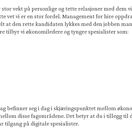
r stor vekt på personlige og tette relasjoner med dem v
 vet vi er en stor fordel. Management for hire oppdrag
elt at den rette kandidaten lykkes med den jobben man e
 tilbyr vi økonomiledere og tyngre spesialister som:
dag befinner seg i dag i skjæringspunktet mellom økonom
llom disse fagområdene. Det betyr at du i tillegg til 
tilgang på digitale spesialister.