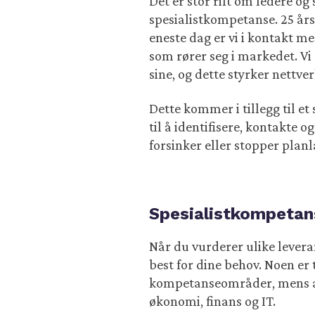
Det er stor rift om ledere og
spesialistkompetanse. 25 års
eneste dag er vi i kontakt me
som rører seg i markedet. Vi
sine, og dette styrker nettve
Dette kommer i tillegg til et
til å identifisere, kontakte 
forsinker eller stopper planla
Spesialistkompetans
Når du vurderer ulike lever
best for dine behov. Noen er 
kompetanseområder, mens and
økonomi, finans og IT.