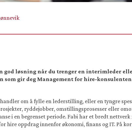
rønnevik
 god løsning når du trenger en interimleder eller
øren som gir deg Management for hire-konsulente
andler om å fylle en lederstilling, eller en tyngre spesi
prosjekter, ryddejobber, omstillingsprosesser eller om
anse i en begrenset periode. Fabi har et bredt nettve
r hire oppdrag innenfor økonomi, finans og IT. På kort