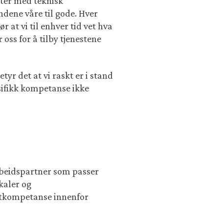
ater med teknisk
ndene våre til gode. Hver
r at vi til enhver tid vet hva
oss for å tilby tjenestene
tyr det at vi raskt er i stand
esifikk kompetanse ikke
rbeidspartner som passer
ikaler og
istkompetanse innenfor