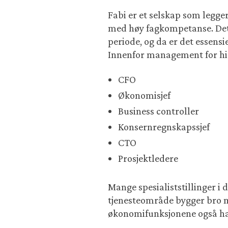
Fabi er et selskap som legge
med høy fagkompetanse. Dette
periode, og da er det essensi
Innenfor management for hire
CFO
Økonomisjef
Business controller
Konsernregnskapssjef
CTO
Prosjektledere
Mange spesialiststillinger i 
tjenesteområde bygger bro me
økonomifunksjonene også har 