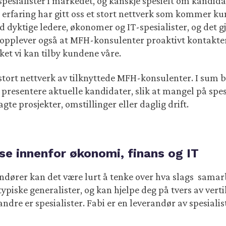
 spesialister i markedet, og kanskje spesielt om kandid
 erfaring har gitt oss et stort nettverk som kommer ku
d dyktige ledere, økonomer og IT-spesialister, og det gjø
 opplever også at MFH-konsulenter proaktivt kontakter 
rket vi kan tilby kundene våre.
 stort nettverk av tilknyttede MFH-konsulenter. I sum be
og presentere aktuelle kandidater, slik at mangel på sp
gte prosjekter, omstillinger eller daglig drift.
e innenfor økonomi, finans og IT
andører kan det være lurt å tenke over hva slags sama
typiske generalister, og kan hjelpe deg på tvers av vert
re er spesialister. Fabi er en leverandør av spesial