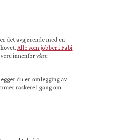
 er det avgjørende med en
ehovet.
Alle som jobber i Fabi
ivere innenfor våre
nlegger du en omlegging av
ommer raskere i gang om