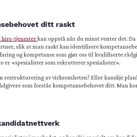
sebehovet ditt raskt
hire-tjenester
kan oppstå når du minst venter det. Da
rtner, slik at man raskt kan identifisere kompetanseb
faring og kompetanse som gjør oss til kvalifiserte rådg
o er «spesialister som rekrutterer spesialister».
en restrukturering av virksomheten? Eller kanskje pla
 rådgivere som forstår kompetansebehovet ditt. Man k
 kandidatnettverk